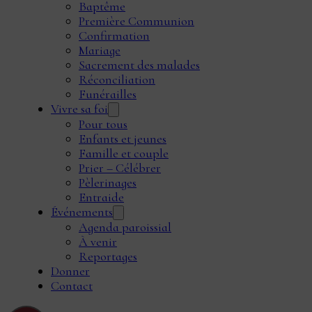
Baptême
Première Communion
Confirmation
Mariage
Sacrement des malades
Réconciliation
Funérailles
Vivre sa foi
Pour tous
Enfants et jeunes
Famille et couple
Prier – Célébrer
Pèlerinages
Entraide
Événements
Agenda paroissial
À venir
Reportages
Donner
Contact