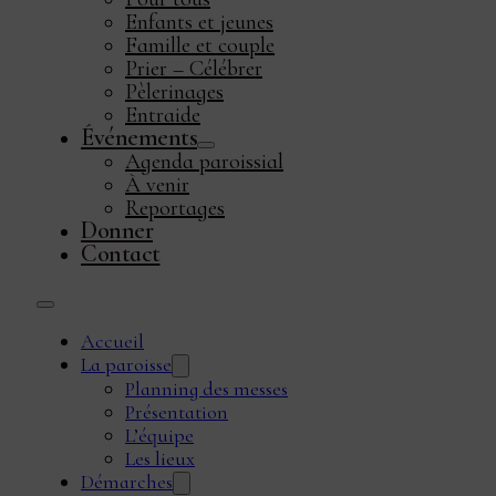
Enfants et jeunes
Famille et couple
Prier – Célébrer
Pèlerinages
Entraide
Événements
Agenda paroissial
À venir
Reportages
Donner
Contact
Accueil
La paroisse
Planning des messes
Présentation
L’équipe
Les lieux
Démarches