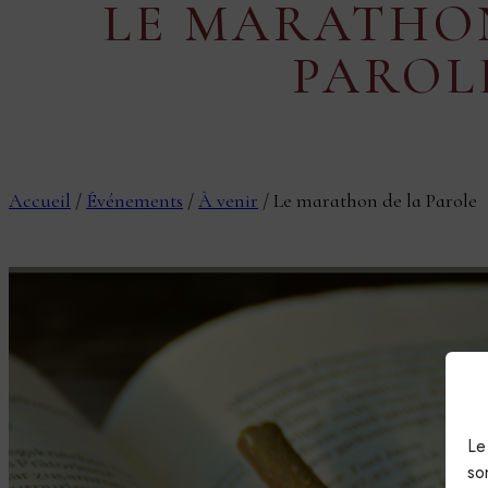
LE MARATHO
PAROL
Accueil
/
Événements
/
À venir
/
Le marathon de la Parole
Le
so