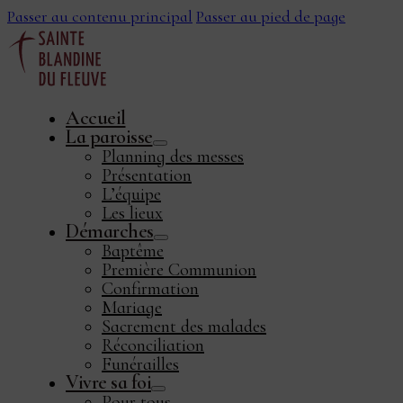
Passer au contenu principal
Passer au pied de page
Accueil
La paroisse
Planning des messes
Présentation
L’équipe
Les lieux
Démarches
ook
Baptême
Première Communion
Confirmation
Mariage
Sacrement des malades
Réconciliation
Funérailles
Vivre sa foi
Pour tous