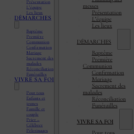
Présentation
messes
L’équipe
Présentation
Les lieux
DÉMARCHES
L’équipe
Les lieux
Baptême
Première
DÉMARCHES
Communion
Confirmation
Baptême
Mariage
Sacrement des
Première
malades
Communion
Réconciliation
Confirmation
Funérailles
Mariage
VIVRE SA FOI
Sacrement des
malades
Pour tous
Enfants et
Réconciliation
jeunes
Funérailles
Famille et
couple
Prier –
VIVRE SA FOI
Célébrer
Pèlerinages
Pour tous