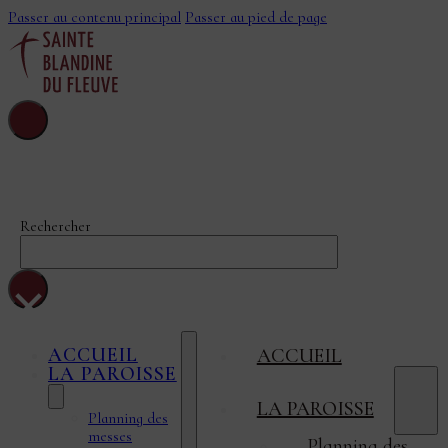
Passer au contenu principal
Passer au pied de page
Sainte-Blandine-
Du-Fleuve
Rechercher
×
ACCUEIL
ACCUEIL
LA PAROISSE
LA PAROISSE
Planning des
messes
Planning des