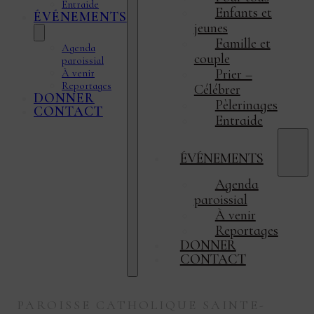
Entraide
Enfants et
ÉVÉNEMENTS
jeunes
Famille et
Agenda
couple
paroissial
Prier –
À venir
Reportages
Célébrer
DONNER
Pèlerinages
CONTACT
Entraide
ÉVÉNEMENTS
Agenda
paroissial
À venir
Reportages
DONNER
CONTACT
PAROISSE CATHOLIQUE SAINTE-