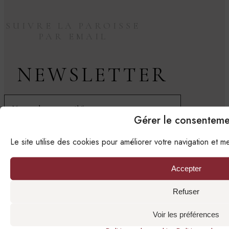
SUIVRE LA PAROISSE
PAR EMAIL
NEWSLETTER
Gérer le consenteme
Je m'abonne à la newsletter conformément à la
Le site utilise des cookies pour améliorer votre navigation et 
politique de confidentialité
de la paroisse.
Accepter
Refuser
Voir les préférences