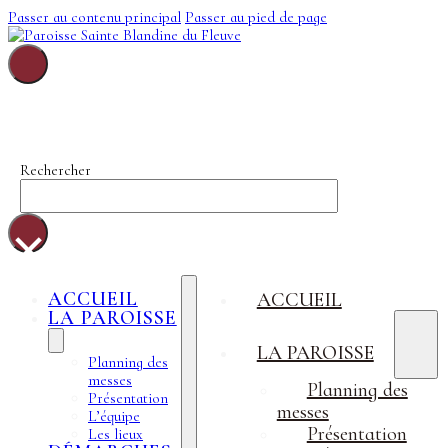
Passer au contenu principal
Passer au pied de page
Sainte-Blandine-
Du-Fleuve
Rechercher
×
ACCUEIL
ACCUEIL
LA PAROISSE
LA PAROISSE
Planning des
messes
Planning des
Présentation
messes
L’équipe
Présentation
Les lieux