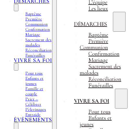
DÉMARCHES
L’équipe
Les lieux
Baptême
Première
DÉMARCHES
Communion
Confirmation
Baptême
Mariage
Sacrement des
Première
malades
Communion
Réconciliation
Confirmation
Funérailles
Mariage
VIVRE SA FOI
Sacrement des
malades
Pour tous
Enfants et
Réconciliation
jeunes
Funérailles
Famille et
couple
Prier –
VIVRE SA FOI
Célébrer
Pèlerinages
Pour tous
Entraide
Enfants et
ÉVÉNEMENTS
jeunes