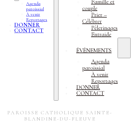
Famille et
Agenda
couple
paroissial
Prier –
À venir
Reportages
Célébrer
DONNER
Pèlerinages
CONTACT
Entraide
ÉVÉNEMENTS
Agenda
paroissial
À venir
Reportages
DONNER
CONTACT
PAROISSE CATHOLIQUE SAINTE-
BLANDINE-DU-FLEUVE