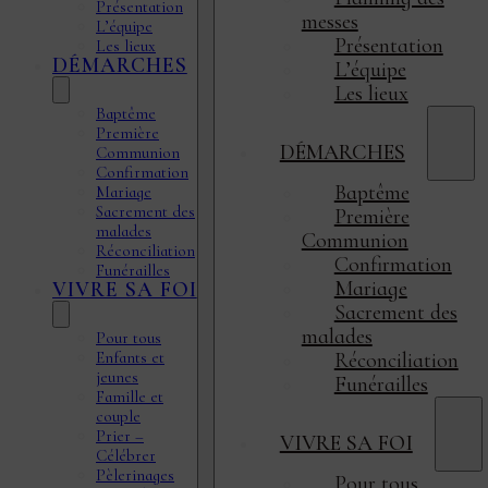
Présentation
messes
L’équipe
Présentation
Les lieux
DÉMARCHES
L’équipe
Les lieux
Baptême
Première
DÉMARCHES
Communion
Confirmation
Baptême
Mariage
Sacrement des
Première
malades
Communion
Réconciliation
Confirmation
Funérailles
Mariage
VIVRE SA FOI
Sacrement des
malades
Pour tous
Enfants et
Réconciliation
jeunes
Funérailles
Famille et
couple
Prier –
VIVRE SA FOI
Célébrer
Pèlerinages
Pour tous