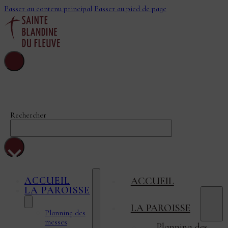
Passer au contenu principal
Passer au pied de page
Sainte-Blandine-
Du-Fleuve
Rechercher
×
ACCUEIL
ACCUEIL
LA PAROISSE
LA PAROISSE
Planning des
messes
Planning des