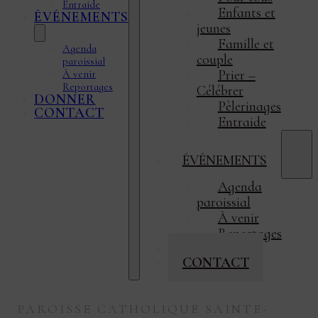
Entraide
Enfants et
ÉVÉNEMENTS
jeunes
Famille et
Agenda
couple
paroissial
Prier –
À venir
Reportages
Célébrer
DONNER
Pèlerinages
CONTACT
Entraide
ÉVÉNEMENTS
Agenda
paroissial
À venir
Reportages
DONNER
CONTACT
PAROISSE CATHOLIQUE SAINTE-