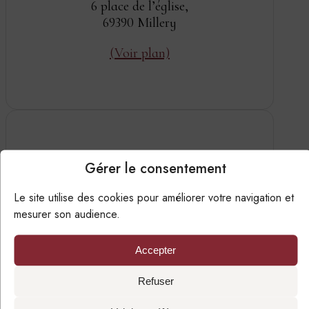
6 place de l’église,
69390 Millery
(Voir plan)
Gérer le consentement
Téléphone
Le site utilise des cookies pour améliorer votre navigation et
mesurer son audience.
04 78 46 18 19
Accepter
En dehors des horaires, vous pouvez nous
laisser un message vocal.
Refuser