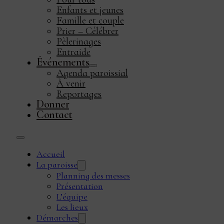
Enfants et jeunes
Famille et couple
Prier – Célébrer
Pèlerinages
Entraide
Événements
Agenda paroissial
À venir
Reportages
Donner
Contact
Accueil
La paroisse
Planning des messes
Présentation
L’équipe
Les lieux
Démarches