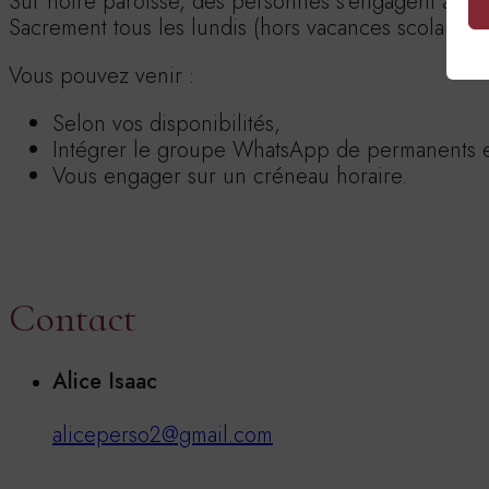
Sur notre paroisse, des personnes s’engagent à as
Sacrement tous les lundis (hors vacances scolaires)
Vous pouvez venir :
Selon vos disponibilités,
Intégrer le groupe WhatsApp de permanents et
Vous engager sur un créneau horaire.
Contact
Alice Isaac
aliceperso2@gmail.com