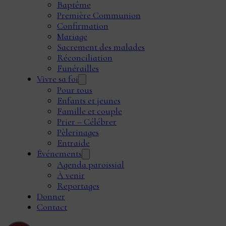
Baptême
Première Communion
Confirmation
Mariage
Sacrement des malades
Réconciliation
Funérailles
Vivre sa foi
Pour tous
Enfants et jeunes
Famille et couple
Prier – Célébrer
Pèlerinages
Entraide
Événements
Agenda paroissial
À venir
Reportages
Donner
Contact