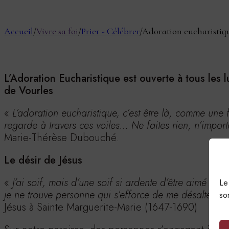
Accueil
/
Vivre sa foi
/
Prier - Célébrer
/
Adoration eucharistiq
L’Adoration Eucharistique est ouverte à tous les l
de Vourles
«
L’adoration eucharistique, c’est être là, comme une f
regarde à travers ces voiles… Ne faites rien, n’import
Marie-Thérèse Dubouché.
Le désir de Jésus
«
J’ai soif, mais d’une soif si ardente d’être aimé d
Le
je ne trouve personne qui s’efforce de me désaltérer.
so
Jésus à Sainte Marguerite-Marie (1647-1690)