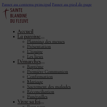
Passer au contenu principal
Passer au pied de page
Accueil
La paroisse
Planning des messes
Présentation
L’équipe
Les lieux
Démarches
ook
Baptême
Première Communion
Confirmation
Mariage
Sacrement des malades
Réconciliation
Funérailles
Vivre sa foi
Pour tous