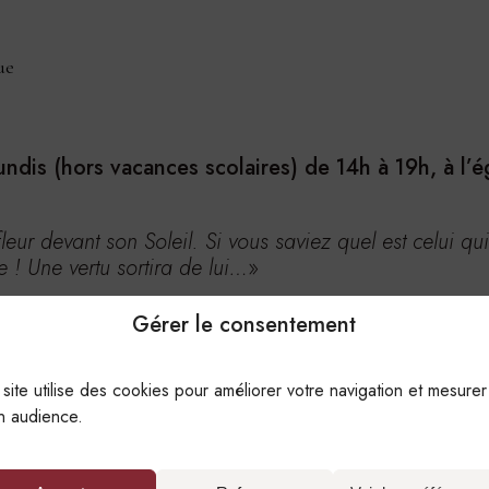
ue
undis (hors vacances scolaires) de 14h à 19h, à l’é
leur devant son Soleil. Si vous saviez quel est celui qu
e ! Une vertu sortira de lui…
»
Gérer le consentement
es hommes au Saint Sacrement, que cette soif me consume
 site utilise des cookies pour améliorer votre navigation et mesurer
»
n audience.