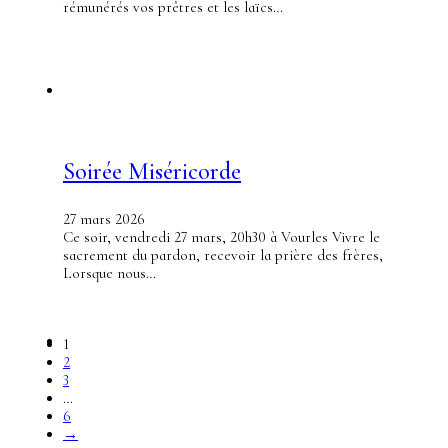
rémunérés vos prêtres et les laïcs…
Soirée Miséricorde
27 mars 2026
Ce soir, vendredi 27 mars, 20h30 à Vourles Vivre le
sacrement du pardon, recevoir la prière des frères,
Lorsque nous…
1
2
3
…
6
→