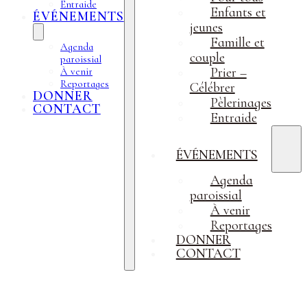
Entraide
Enfants et
ÉVÉNEMENTS
jeunes
Famille et
Agenda
couple
paroissial
Prier –
À venir
Reportages
Célébrer
DONNER
Pèlerinages
CONTACT
Entraide
ÉVÉNEMENTS
Agenda
paroissial
À venir
Reportages
DONNER
CONTACT