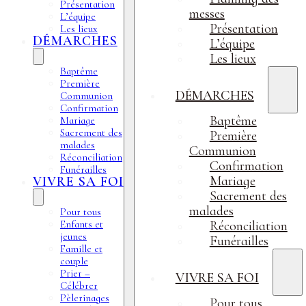
Présentation
messes
L’équipe
Présentation
Les lieux
DÉMARCHES
L’équipe
Les lieux
Baptême
Première
DÉMARCHES
Communion
Confirmation
Baptême
Mariage
Sacrement des
Première
malades
Communion
Réconciliation
Confirmation
Funérailles
Mariage
VIVRE SA FOI
Sacrement des
malades
Pour tous
Enfants et
Réconciliation
jeunes
Funérailles
Famille et
couple
Prier –
VIVRE SA FOI
Célébrer
Pèlerinages
Pour tous