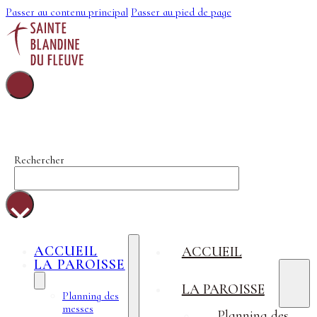
Passer au contenu principal
Passer au pied de page
Sainte-Blandine-
Du-Fleuve
Rechercher
×
ACCUEIL
ACCUEIL
LA PAROISSE
LA PAROISSE
Planning des
messes
Planning des