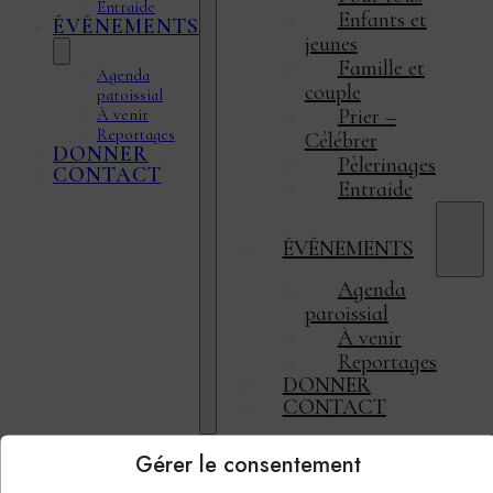
Entraide
Enfants et
ÉVÉNEMENTS
jeunes
Famille et
Agenda
couple
paroissial
Prier –
À venir
Reportages
Célébrer
DONNER
Pèlerinages
CONTACT
Entraide
ÉVÉNEMENTS
Agenda
paroissial
À venir
Reportages
DONNER
CONTACT
Gérer le consentement