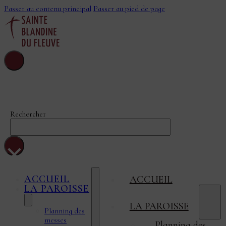
Passer au contenu principal
Passer au pied de page
Sainte-Blandine-
Du-Fleuve
Rechercher
×
ACCUEIL
ACCUEIL
LA PAROISSE
LA PAROISSE
Planning des
messes
Planning des