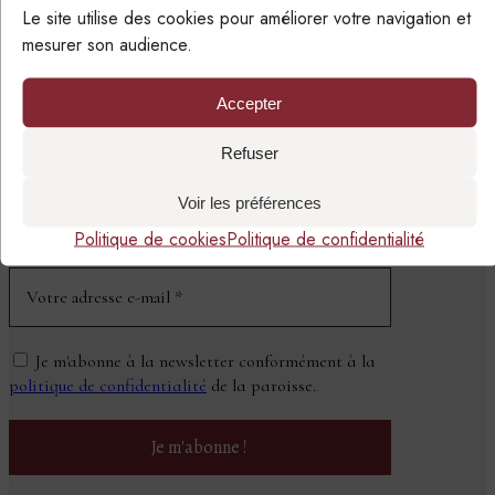
Le site utilise des cookies pour améliorer votre navigation et
mesurer son audience.
Accepter
SUIVRE LA PAROISSE
PAR EMAIL
Refuser
Voir les préférences
NEWSLETTER
Politique de cookies
Politique de confidentialité
Je m'abonne à la newsletter conformément à la
politique de confidentialité
de la paroisse.