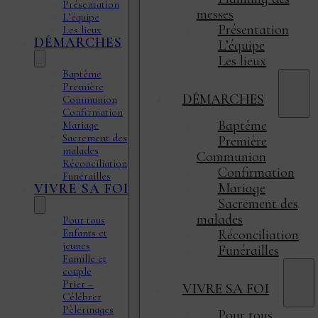
Présentation
messes
L’équipe
Présentation
Les lieux
DÉMARCHES
L’équipe
Les lieux
Baptême
Première
DÉMARCHES
Communion
Confirmation
Baptême
Mariage
Sacrement des
Première
malades
Communion
Réconciliation
Confirmation
Funérailles
Mariage
VIVRE SA FOI
Sacrement des
malades
Pour tous
Enfants et
Réconciliation
jeunes
Funérailles
Famille et
couple
Prier –
VIVRE SA FOI
Célébrer
Pèlerinages
Pour tous