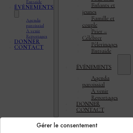
Entraide
Enfants et
ÉVÉNEMENTS
jeunes
Famille et
Agenda
couple
paroissial
Prier –
À venir
Reportages
Célébrer
DONNER
Pèlerinages
CONTACT
Entraide
ÉVÉNEMENTS
Agenda
paroissial
À venir
Reportages
DONNER
CONTACT
Gérer le consentement