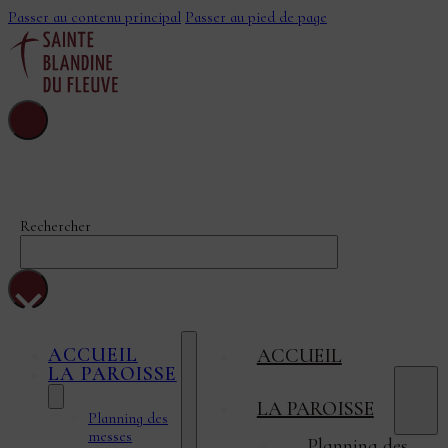
Passer au contenu principal
Passer au pied de page
Sainte-Blandine-
Du-Fleuve
Rechercher
×
ACCUEIL
ACCUEIL
LA PAROISSE
LA PAROISSE
Planning des
messes
Planning des