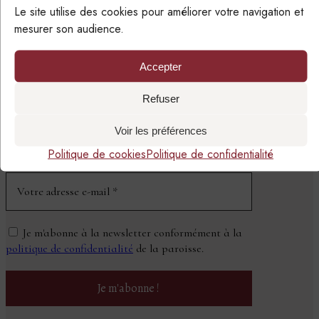
Le site utilise des cookies pour améliorer votre navigation et
mesurer son audience.
Accepter
SUIVRE LA PAROISSE
PAR EMAIL
Refuser
Voir les préférences
NEWSLETTER
Politique de cookies
Politique de confidentialité
Je m'abonne à la newsletter conformément à la
politique de confidentialité
de la paroisse.