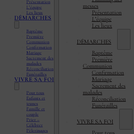
Présentation
messes
L’équipe
Présentation
Les lieux
DÉMARCHES
L’équipe
Les lieux
Baptême
Première
DÉMARCHES
Communion
Confirmation
Baptême
Mariage
Sacrement des
Première
malades
Communion
Réconciliation
Confirmation
Funérailles
Mariage
VIVRE SA FOI
Sacrement des
malades
Pour tous
Enfants et
Réconciliation
jeunes
Funérailles
Famille et
couple
Prier –
VIVRE SA FOI
Célébrer
Pèlerinages
Pour tous