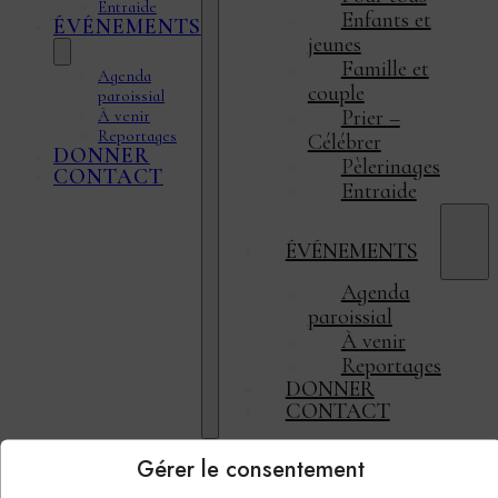
Entraide
Enfants et
ÉVÉNEMENTS
jeunes
Famille et
Agenda
couple
paroissial
Prier –
À venir
Reportages
Célébrer
DONNER
Pèlerinages
CONTACT
Entraide
ÉVÉNEMENTS
Agenda
paroissial
À venir
Reportages
DONNER
CONTACT
Gérer le consentement