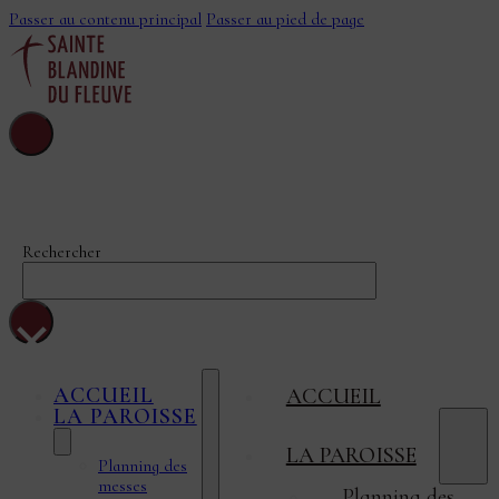
Passer au contenu principal
Passer au pied de page
Sainte-Blandine-
Du-Fleuve
Rechercher
×
ACCUEIL
ACCUEIL
LA PAROISSE
LA PAROISSE
Planning des
messes
Planning des