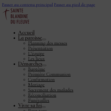
Passer au contenu principal
Passer au pied de page
Accueil
La paroisse
Planning des messes
Présentation
L’équipe
Les lieux
Démarches
ook
Baptême
Première Communion
Confirmation
Mariage
Sacrement des malades
Réconciliation
Funérailles
Vivre sa foi
Pour tous