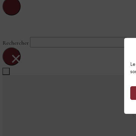
Sainte-Blandine-Du-Fleuve
Rechercher
×
Le
so