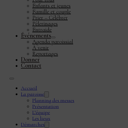
Enfants et jeunes
Famille et couple
Prier – Célébrer
Pèlerinages
Entraide
Événements
Agenda paroissial
À venir
Reportages
Donner
Contact
Accueil
La paroisse
Planning des messes
Présentation
L’équipe
Les lieux
Démarches