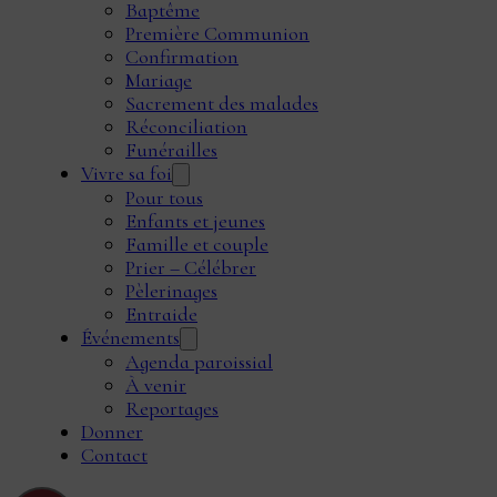
Baptême
Première Communion
Confirmation
Mariage
Sacrement des malades
Réconciliation
Funérailles
Vivre sa foi
Pour tous
Enfants et jeunes
Famille et couple
Prier – Célébrer
Pèlerinages
Entraide
Événements
Agenda paroissial
À venir
Reportages
Donner
Contact