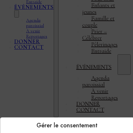
Entraide
Enfants et
ÉVÉNEMENTS
jeunes
Famille et
Agenda
couple
paroissial
Prier –
À venir
Reportages
Célébrer
DONNER
Pèlerinages
CONTACT
Entraide
ÉVÉNEMENTS
Agenda
paroissial
À venir
Reportages
DONNER
CONTACT
Gérer le consentement