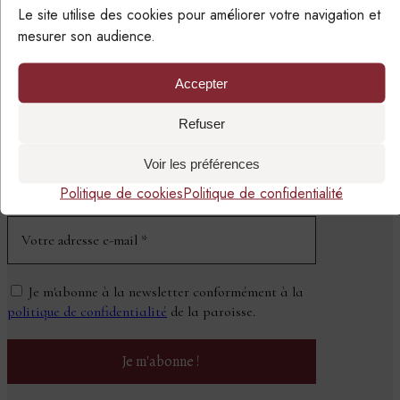
Le site utilise des cookies pour améliorer votre navigation et
mesurer son audience.
Accepter
SUIVRE LA PAROISSE
PAR EMAIL
Refuser
Voir les préférences
NEWSLETTER
Politique de cookies
Politique de confidentialité
Je m'abonne à la newsletter conformément à la
politique de confidentialité
de la paroisse.