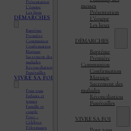
Présentation
messes
L’équipe
Présentation
Les lieux
DÉMARCHES
L’équipe
Les lieux
Baptême
Première
DÉMARCHES
Communion
Confirmation
Baptême
Mariage
Sacrement des
Première
malades
Communion
Réconciliation
Confirmation
Funérailles
Mariage
VIVRE SA FOI
Sacrement des
malades
Pour tous
Enfants et
Réconciliation
jeunes
Funérailles
Famille et
couple
Prier –
VIVRE SA FOI
Célébrer
Pèlerinages
Pour tous