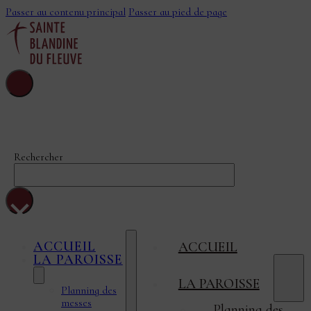
Passer au contenu principal
Passer au pied de page
Sainte-Blandine-
Du-Fleuve
Rechercher
×
ACCUEIL
ACCUEIL
LA PAROISSE
LA PAROISSE
Planning des
messes
Planning des