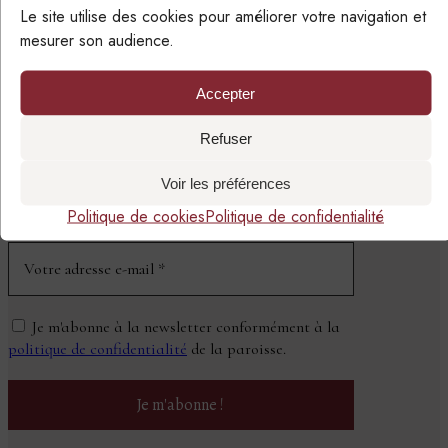
Le site utilise des cookies pour améliorer votre navigation et
mesurer son audience.
Accepter
SUIVRE LA PAROISSE
PAR EMAIL
Refuser
Voir les préférences
NEWSLETTER
Politique de cookies
Politique de confidentialité
Je m'abonne à la newsletter conformément à la
politique de confidentialité
de la paroisse.