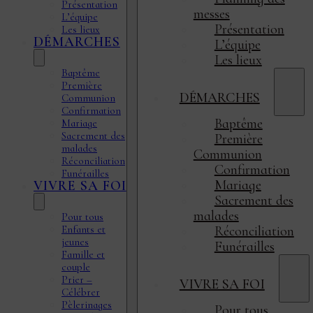
Présentation
messes
L’équipe
Présentation
Les lieux
DÉMARCHES
L’équipe
Les lieux
Baptême
Première
DÉMARCHES
Communion
Confirmation
Baptême
Mariage
Sacrement des
Première
malades
Communion
Réconciliation
Confirmation
Funérailles
Mariage
VIVRE SA FOI
Sacrement des
malades
Pour tous
Enfants et
Réconciliation
jeunes
Funérailles
Famille et
couple
Prier –
VIVRE SA FOI
Célébrer
Pèlerinages
Pour tous