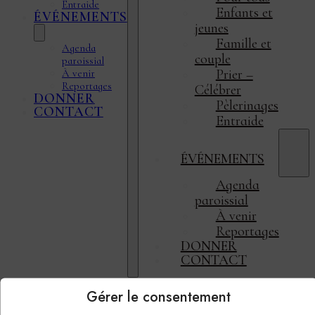
Entraide
Enfants et
ÉVÉNEMENTS
jeunes
Famille et
Agenda
couple
paroissial
Prier –
À venir
Reportages
Célébrer
DONNER
Pèlerinages
CONTACT
Entraide
ÉVÉNEMENTS
Agenda
paroissial
À venir
Reportages
DONNER
CONTACT
Gérer le consentement