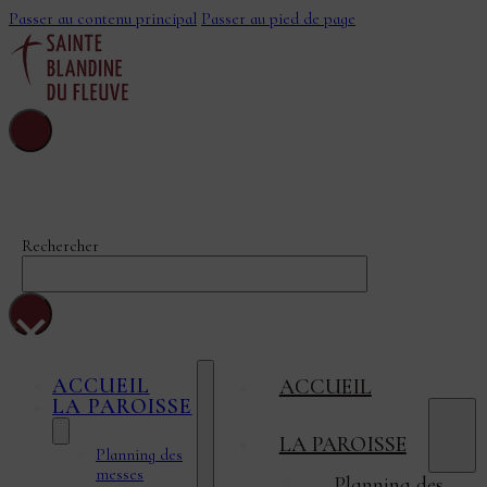
Passer au contenu principal
Passer au pied de page
Sainte-Blandine-
Du-Fleuve
Rechercher
×
ACCUEIL
ACCUEIL
LA PAROISSE
LA PAROISSE
Planning des
messes
Planning des