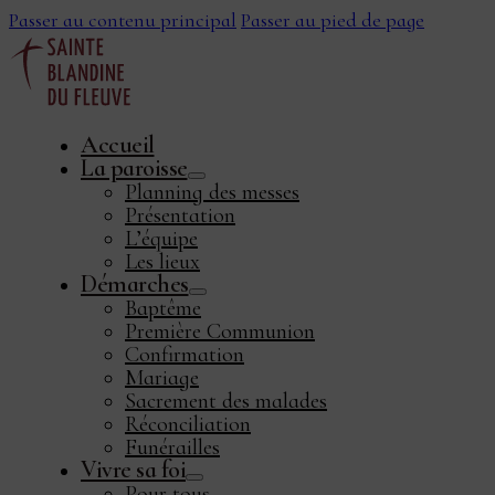
Passer au contenu principal
Passer au pied de page
Accueil
La paroisse
Planning des messes
Présentation
L’équipe
Les lieux
Démarches
ook
Baptême
Première Communion
Confirmation
Mariage
Sacrement des malades
Réconciliation
Funérailles
Vivre sa foi
Pour tous