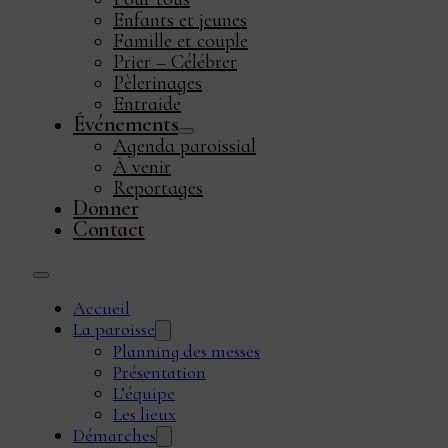
Enfants et jeunes
Famille et couple
Prier – Célébrer
Pèlerinages
Entraide
Événements
Agenda paroissial
À venir
Reportages
Donner
Contact
Accueil
La paroisse
Planning des messes
Présentation
L’équipe
Les lieux
Démarches