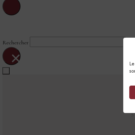
Sainte-Blandine-Du-Fleuve
Rechercher
×
Le
so