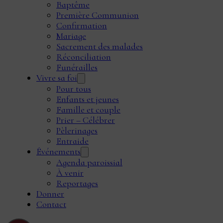
Baptême
Première Communion
Confirmation
Mariage
Sacrement des malades
Réconciliation
Funérailles
Vivre sa foi
Pour tous
Enfants et jeunes
Famille et couple
Prier – Célébrer
Pèlerinages
Entraide
Événements
Agenda paroissial
À venir
Reportages
Donner
Contact