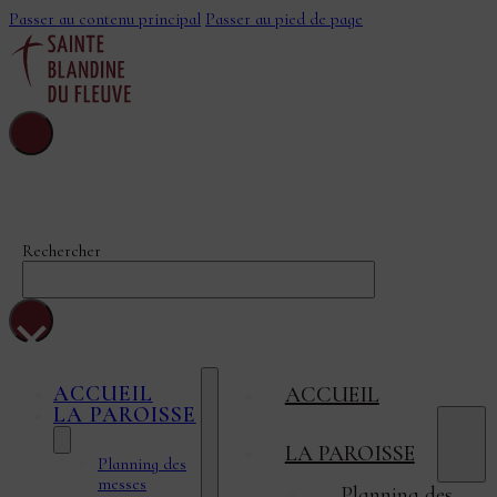
Passer au contenu principal
Passer au pied de page
Sainte-Blandine-
Du-Fleuve
Rechercher
×
ACCUEIL
ACCUEIL
LA PAROISSE
LA PAROISSE
Planning des
messes
Planning des