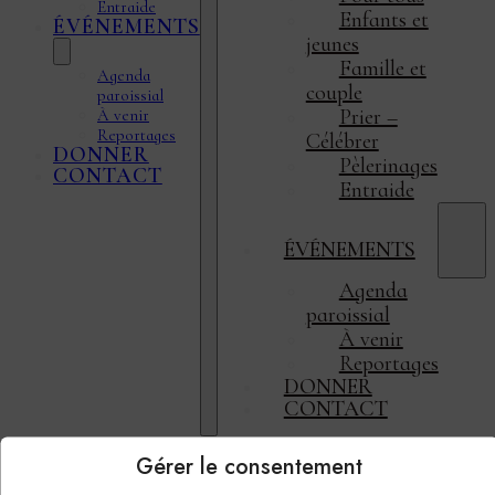
Entraide
Enfants et
ÉVÉNEMENTS
jeunes
Famille et
Agenda
couple
paroissial
Prier –
À venir
Reportages
Célébrer
DONNER
Pèlerinages
CONTACT
Entraide
ÉVÉNEMENTS
Agenda
paroissial
À venir
Reportages
DONNER
CONTACT
Gérer le consentement