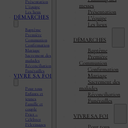
Présentation
messes
L’équipe
Présentation
Les lieux
DÉMARCHES
L’équipe
Les lieux
Baptême
Première
DÉMARCHES
Communion
Confirmation
Baptême
Mariage
Sacrement des
Première
malades
Communion
Réconciliation
Confirmation
Funérailles
Mariage
VIVRE SA FOI
Sacrement des
malades
Pour tous
Enfants et
Réconciliation
jeunes
Funérailles
Famille et
couple
Prier –
VIVRE SA FOI
Célébrer
Pèlerinages
Pour tous