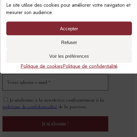
Le site utilise des cookies pour améliorer votre navigation et
mesurer son audience.
Accepter
SUIVRE LA PAROISSE
PAR EMAIL
Refuser
Voir les préférences
NEWSLETTER
Politique de cookies
Politique de confidentialité
Je m'abonne à la newsletter conformément à la
politique de confidentialité
de la paroisse.