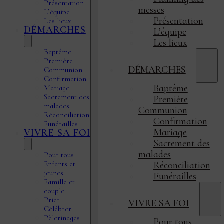
Présentation
messes
L’équipe
Présentation
Les lieux
DÉMARCHES
L’équipe
Les lieux
Baptême
Première
DÉMARCHES
Communion
Confirmation
Baptême
Mariage
Sacrement des
Première
malades
Communion
Réconciliation
Confirmation
Funérailles
Mariage
VIVRE SA FOI
Sacrement des
malades
Pour tous
Enfants et
Réconciliation
jeunes
Funérailles
Famille et
couple
Prier –
VIVRE SA FOI
Célébrer
Pèlerinages
Pour tous