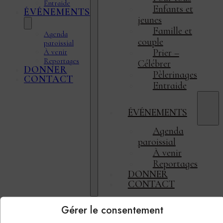
Entraide
Enfants et
ÉVÉNEMENTS
jeunes
Famille et
Agenda
couple
paroissial
Prier –
À venir
Reportages
Célébrer
DONNER
Pèlerinages
CONTACT
Entraide
ÉVÉNEMENTS
Agenda
paroissial
À venir
Reportages
DONNER
CONTACT
Gérer le consentement