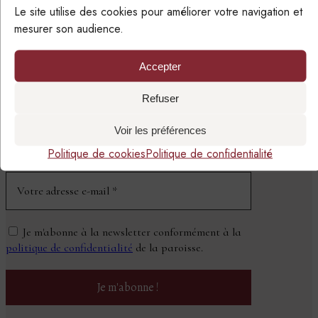
Le site utilise des cookies pour améliorer votre navigation et
mesurer son audience.
Accepter
SUIVRE LA PAROISSE
PAR EMAIL
Refuser
Voir les préférences
NEWSLETTER
Politique de cookies
Politique de confidentialité
Je m'abonne à la newsletter conformément à la
politique de confidentialité
de la paroisse.