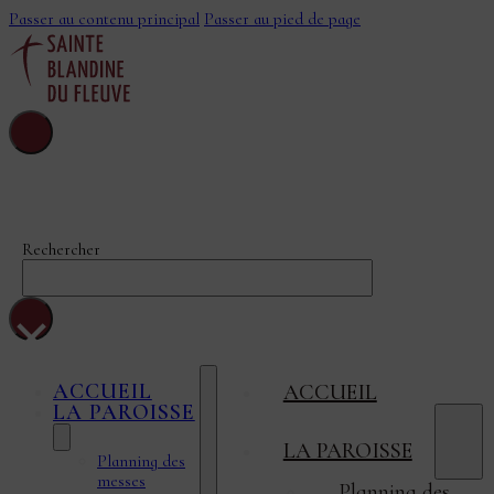
Passer au contenu principal
Passer au pied de page
Sainte-Blandine-
Du-Fleuve
Rechercher
×
ACCUEIL
ACCUEIL
LA PAROISSE
LA PAROISSE
Planning des
messes
Planning des