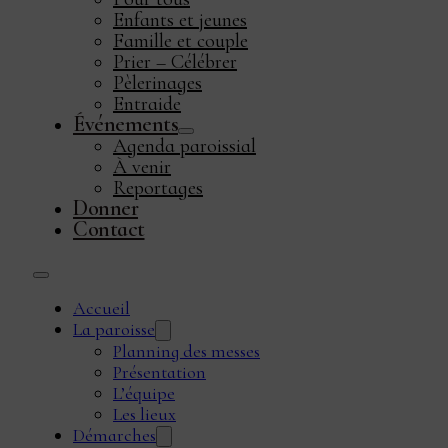
Enfants et jeunes
Famille et couple
Prier – Célébrer
Pèlerinages
Entraide
Événements
Agenda paroissial
À venir
Reportages
Donner
Contact
Accueil
La paroisse
Planning des messes
Présentation
L’équipe
Les lieux
Démarches