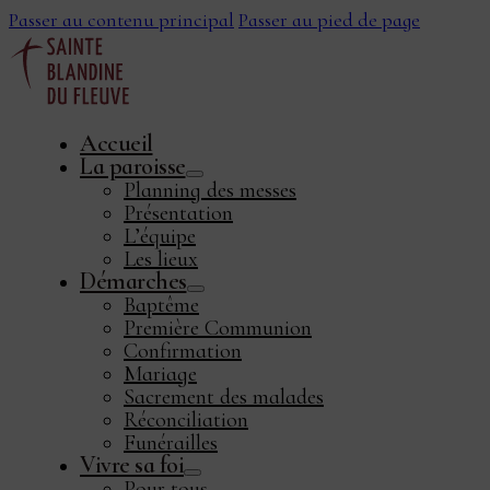
Passer au contenu principal
Passer au pied de page
Accueil
La paroisse
Planning des messes
Présentation
L’équipe
Les lieux
Démarches
ook
Baptême
Première Communion
Confirmation
Mariage
Sacrement des malades
Réconciliation
Funérailles
Vivre sa foi
Pour tous