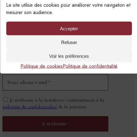
Le site utilise des cookies pour améliorer votre navigation et
mesurer son audience.
Accepter
SUIVRE LA PAROISSE
PAR EMAIL
Refuser
Voir les préférences
NEWSLETTER
Politique de cookies
Politique de confidentialité
Je m'abonne à la newsletter conformément à la
politique de confidentialité
de la paroisse.