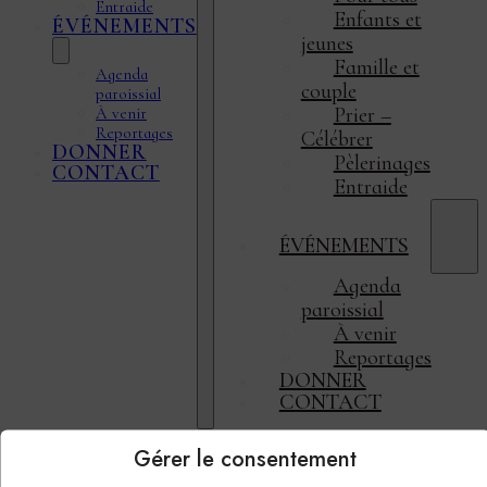
Entraide
Enfants et
ÉVÉNEMENTS
jeunes
Famille et
Agenda
couple
paroissial
Prier –
À venir
Reportages
Célébrer
DONNER
Pèlerinages
CONTACT
Entraide
ÉVÉNEMENTS
Agenda
paroissial
À venir
Reportages
DONNER
CONTACT
Gérer le consentement