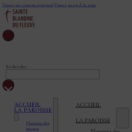
Passer au contenu principal
Passer au pied de page
Sainte-Blandine-
Du-Fleuve
Rechercher
×
ACCUEIL
ACCUEIL
LA PAROISSE
LA PAROISSE
Planning des
messes
Planning des