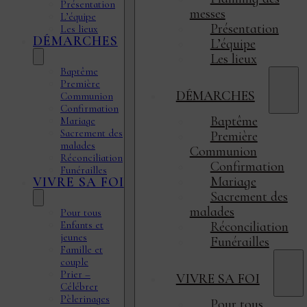
Présentation
messes
L’équipe
Présentation
Les lieux
DÉMARCHES
L’équipe
Les lieux
Baptême
Première
DÉMARCHES
Communion
Confirmation
Baptême
Mariage
Sacrement des
Première
malades
Communion
Réconciliation
Confirmation
Funérailles
Mariage
VIVRE SA FOI
Sacrement des
malades
Pour tous
Enfants et
Réconciliation
jeunes
Funérailles
Famille et
couple
Prier –
VIVRE SA FOI
Célébrer
Pèlerinages
Pour tous