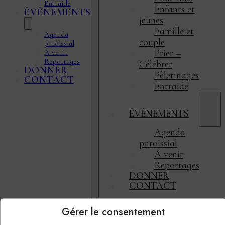
Entraide
Enfants et
ÉVÉNEMENTS
jeunes
Famille et
Agenda
couple
paroissial
Prier –
À venir
Reportages
Célébrer
DONNER
Pèlerinages
CONTACT
Entraide
ÉVÉNEMENTS
Agenda
paroissial
À venir
Reportages
DONNER
CONTACT
Gérer le consentement