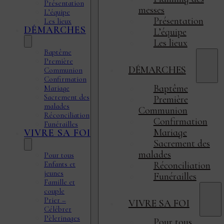
Présentation
messes
L’équipe
Présentation
Les lieux
DÉMARCHES
L’équipe
Les lieux
Baptême
Première
DÉMARCHES
Communion
Confirmation
Baptême
Mariage
Sacrement des
Première
malades
Communion
Réconciliation
Confirmation
Funérailles
Mariage
VIVRE SA FOI
Sacrement des
malades
Pour tous
Enfants et
Réconciliation
jeunes
Funérailles
Famille et
couple
Prier –
VIVRE SA FOI
Célébrer
Pèlerinages
Pour tous