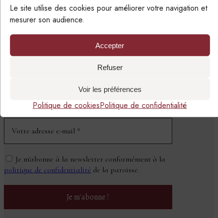
Le site utilise des cookies pour améliorer votre navigation et
mesurer son audience.
Accepter
SUIVRE LA PAROISSE
PAR EMAIL
Refuser
Voir les préférences
NEWSLETTER
Politique de cookies
Politique de confidentialité
Je m'abonne à la newsletter conformément à la
politique de confidentialité
de la paroisse.