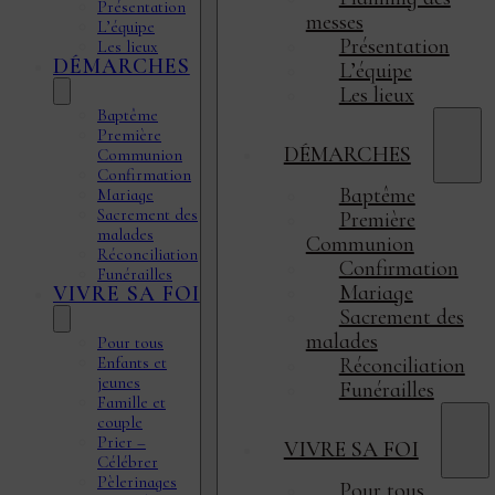
Présentation
messes
L’équipe
Présentation
Les lieux
DÉMARCHES
L’équipe
Les lieux
Baptême
Première
DÉMARCHES
Communion
Confirmation
Baptême
Mariage
Sacrement des
Première
malades
Communion
Réconciliation
Confirmation
Funérailles
Mariage
VIVRE SA FOI
Sacrement des
malades
Pour tous
Enfants et
Réconciliation
jeunes
Funérailles
Famille et
couple
Prier –
VIVRE SA FOI
Célébrer
Pèlerinages
Pour tous