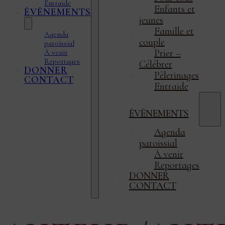
Entraide
Enfants et
ÉVÉNEMENTS
jeunes
Famille et
Agenda
couple
paroissial
Prier –
À venir
Reportages
Célébrer
DONNER
Pèlerinages
CONTACT
Entraide
ÉVÉNEMENTS
Agenda
paroissial
À venir
Reportages
DONNER
CONTACT