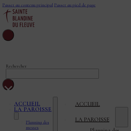
Passer au contenu principal
Passer au pied de page
Sainte-Blandine-
Du-Fleuve
Rechercher
×
ACCUEIL
ACCUEIL
LA PAROISSE
LA PAROISSE
Planning des
messes
Planning des